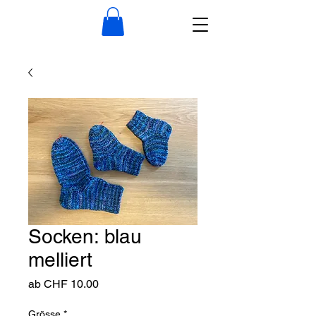
Socken: blau
melliert
Sale-
ab
CHF 10.00
Preis
Grösse
*